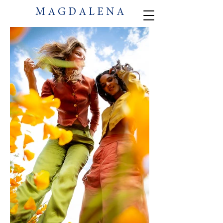
M A G D A L E N A